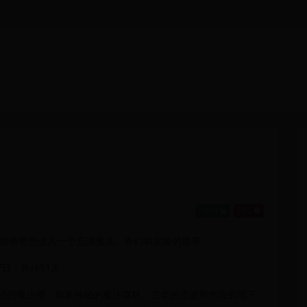
7059
763
动将带您进入一个充满魔法、奇幻和冒险的世界。
7日，共计11天。
轻的魔法师，探索神秘的魔法森林、古老的遗迹和危险的地下