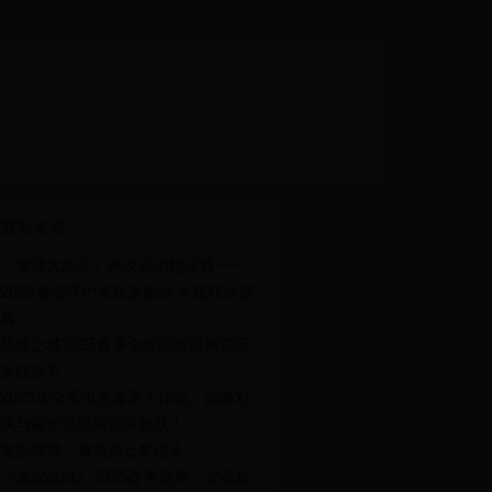
最新发表
《童话大乱斗》跨次元幻想庆典——
2025童话守护者联盟集结·全服狂欢盛
典
足球之城2025春季全球联赛盛典暨玩
家狂欢节
2025年全军出击春季大作战：巅峰对
决与豪华奖励等你来挑战！
龙血战神：屠龙勇士集结令
《龙纹战域》2025春季盛典：龙魂觉