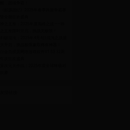
醒，战域争霸！
《起源战纪》2025年春季跨服争霸赛
暨全服狂欢盛典
神之王座：2025年度巅峰之战——神
之王座限时开启，挑战无极限！
剑破混沌：2025年4月4日混沌之战盛
大开启，挑战极限赢取稀有神器！
白金岛掼蛋网络游戏软件V1.53.32周
年庆狂欢盛典
异次元大作战：2025年度全球终极对
抗赛
友情链接