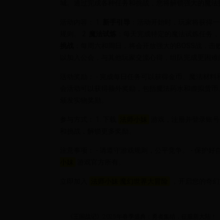
城。通过完成各种任务和挑战，您将解锁强大的魔法
活动内容： 1.
新手引导
：活动开始时，玩家将获得一
规则。 2.
魔法试炼
：每天完成特定的魔法试炼任务，
挑战
：每周六和周日，将会开放强大的BOSS战，击败
以加入公会，与其他玩家交流心得，组队完成更困难
活动奖励： - 完成每日任务可以获得金币、魔法材料和装
会活动可以获得额外奖励，包括魔法药水和虚拟货币。
颁发实物奖励。
参与方式： 1. 下载
法师小妹
游戏，注册并登录账号。
和挑战，解锁更多奖励。
注意事项： - 请遵守游戏规则，公平竞争。 - 保护
小妹
游戏官方所有。
立即加入
法师小妹·魔幻世界大冒险
，开启您的奇幻
《王国战记》2025年春季盛典：勇者集结，征服新大陆！