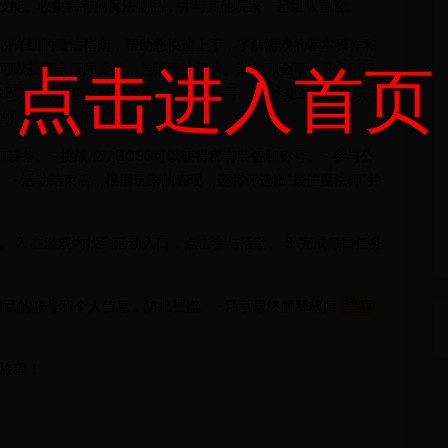
技能、收集稀有的魔法物品，并与其他玩家一起组队冒险。
份详细的魔法指南，帮助您快速上手，了解游戏的基本操作和
点击进入首页
可以获得丰厚的奖励，包括魔法药水、装备和金币。 3.
BOSS
BOSS可以获得稀有的魔法装备和称号。 4.
社交互动
：玩家可
的任务，提升游戏体验。
备。 - 挑战成功BOSS可以获得稀有装备和称号。 - 参与公
 - 活动结束后，根据玩家的表现，还将评选出“最佳魔法师”并
 2. 在游戏内找到活动入口，点击参与活动。 3. 完成每日任务
好自己的账号和个人信息，防止被盗。 - 活动最终解释权归
法师
旅程！