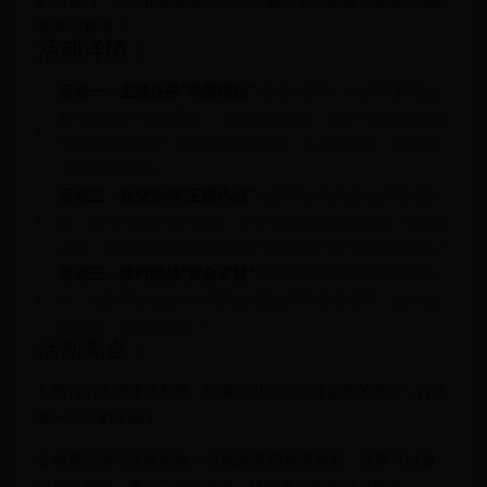
机会参与一系列精彩纷呈的活动，赢取丰厚奖励，感受王国的
繁荣与辉煌！
活动详情：
活动一：主线任务“帝国崛起”
在活动期间，玩家将解锁全
新主线任务“帝国崛起”，通过完成任务，玩家可以逐步解锁
王国的神秘历史，解锁全新的建筑、士兵和技能，打造属
于自己的帝国！
活动二：社交活动“王国内战”
玩家可以与其他玩家组成联
盟，参与“王国内战”活动，争夺王国的领土和资源。活动结
束后，积分最高的联盟将获得“帝国领主”称号和丰厚奖励！
活动三：限时挑战“黄金矿脉”
每天限时开放“黄金矿脉”副
本，玩家可以在副本中获取大量金币和稀有材料。副本难
度越高，奖励越丰富！
活动亮点：
1. 独特的王国建造系统：玩家可以自由设计自己的王国，打造
独一无二的帝国！
2. 精美画面与深度策略：游戏采用3D精美画面，玩家可以通
过策略布阵、资源管理等方式，体验真实的战争与建设。