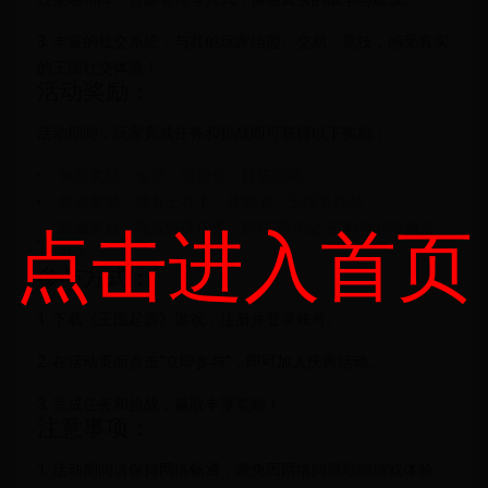
3. 丰富的社交系统：与其他玩家结盟、交易、竞技，感受真实
的王国社交体验！
活动奖励：
活动期间，玩家完成任务和挑战即可获得以下奖励：
每日奖励：金币、资源包、建筑图纸
每周奖励：稀有士兵卡、技能书、王国装饰品
隐藏奖励：完成特殊任务，解锁“帝国之王”称号和专属皮
点击进入首页
肤！
参与方式：
1. 下载《王国起源》游戏，注册并登录账号。
2. 在活动页面点击“立即参与”，即可加入庆典活动。
3. 完成任务和挑战，赢取丰厚奖励！
注意事项：
1. 活动期间请保持网络畅通，避免因网络问题影响游戏体验。