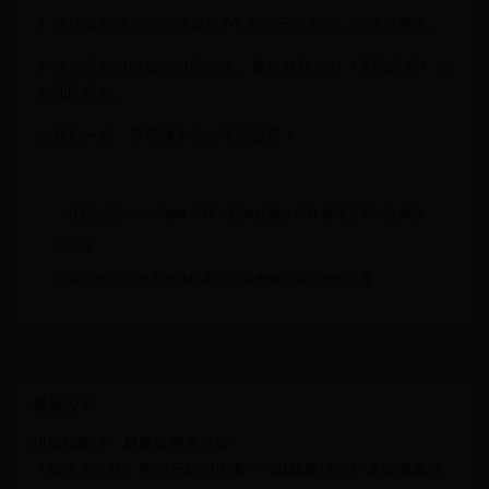
2. 活动奖励将在活动结束后7个工作日内发放，请注意查收。
3. 活动规则以游戏内说明为准，最终解释权归《王国起源》运
营团队所有。
让我们一起，开启属于你的帝国篇章！
《狂怒战舰》2025巅峰争霸：怒海狂潮全球联赛暨五周年庆典限
时开启
坦克射击2025年度全球玩家狂欢盛典暨坦克射击挑战赛
最新发表
甜甜萌物语：糖果世界大冒险
《童话大乱斗》跨次元幻想庆典——2025童话守护者联盟集结·