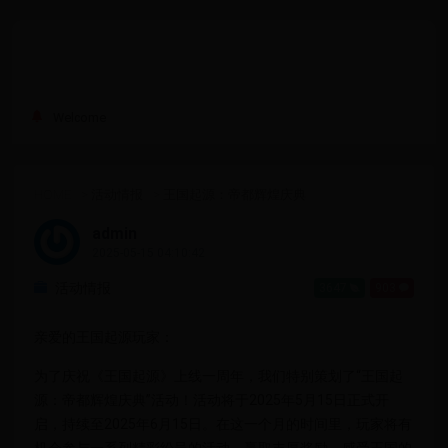
Welcome
HOME
>
活动情报
>
王国起源：帝都辉煌庆典
admin
2025-05-15 04:10:42
活动情报
3647
903
亲爱的王国起源玩家：
为了庆祝《王国起源》上线一周年，我们特别策划了“王国起
源：帝都辉煌庆典”活动！活动将于2025年5月15日正式开
启，持续至2025年6月15日。在这一个月的时间里，玩家将有