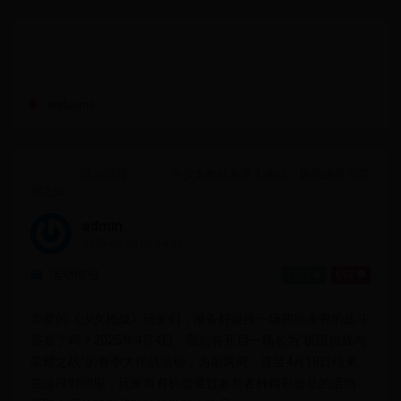
Welcome
HOME
>
活动情报
>
2025年少女枪战春季大作战：极限挑战与荣
耀之战
admin
2025-04-04 00:54:55
活动情报
7238
692
亲爱的《少女枪战》玩家们，准备好迎接一场前所未有的战斗
盛宴了吗？2025年4月4日，我们将开启一场名为“极限挑战与
荣耀之战”的春季大作战活动，为期两周，直至4月18日结束。
在这段时间里，玩家将有机会通过参与各种精彩纷呈的活动，