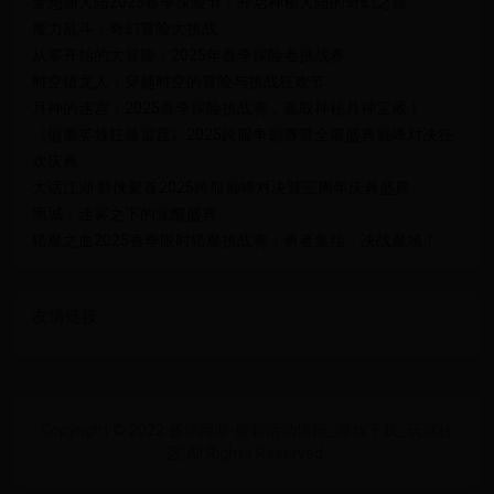
梦想新大陆2025春季探险节：开启神秘大陆的奇幻之旅
魔力乱斗：奇幻冒险大挑战
从零开始的大冒险：2025年春季探险者挑战赛
时空猎龙人：穿越时空的冒险与挑战狂欢节
月神的迷宫：2025春季探险挑战赛，赢取神秘月神宝藏！
《盟重英雄狂暴雷霆》2025跨服争霸赛暨全服盛典巅峰对决狂
欢庆典
大话江湖·群侠聚首2025跨服巅峰对决暨三周年庆典盛典
雨城：迷雾之下的觉醒盛典
猎魔之血2025春季限时猎魔挑战赛：勇者集结，决战魔域！
友情链接
Copyright © 2022 盛肆网游-最新活动情报_游戏下载_玩家社
区 All Rights Reserved.