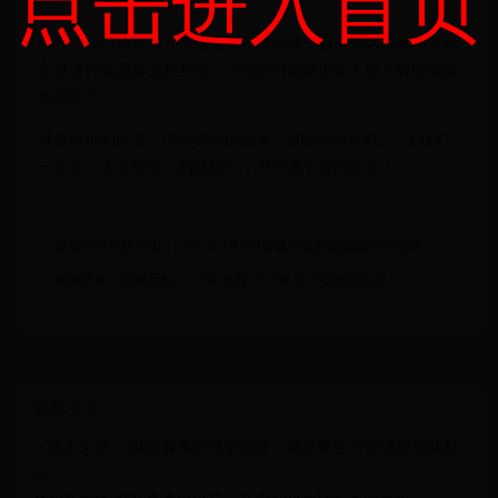
点击进入首页
前100名将获得特殊称号和稀有奖励。
此外，我们还将举办多场线上直播活动，邀请知名玩家和游戏
主播进行实况解说和互动，让玩家们能够更深入地了解游戏策
略和技巧。
准备好你的武器，调整好你的战术，2025年4月4日，让我们
一起在《少女枪战》的战场上，书写属于你的传奇！
群英传奇梦想三国：2025年4月3日群雄争霸跨服巅峰对决活动
璀璨未来，荣耀启航——王者光辉2025年度大型游戏活动
最新发表
《墟土之争》2025春季全球争霸赛：破界重生·守护者联盟集结
令