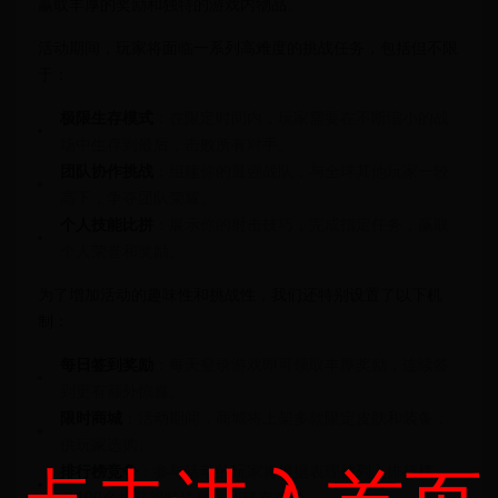
赢取丰厚的奖励和独特的游戏内物品。
活动期间，玩家将面临一系列高难度的挑战任务，包括但不限
于：
极限生存模式
：在限定时间内，玩家需要在不断缩小的战
场中生存到最后，击败所有对手。
团队协作挑战
：组建你的最强战队，与全球其他玩家一较
高下，争夺团队荣耀。
个人技能比拼
：展示你的射击技巧，完成指定任务，赢取
个人荣誉和奖励。
为了增加活动的趣味性和挑战性，我们还特别设置了以下机
制：
每日签到奖励
：每天登录游戏即可领取丰厚奖励，连续签
到更有额外惊喜。
限时商城
：活动期间，商城将上架多款限定皮肤和装备，
供玩家选购。
排行榜竞争
：参与活动的玩家将根据表现被列入排行榜，