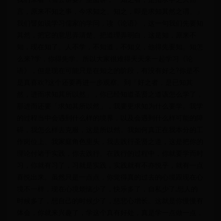
言，原来不知之事，今求知之。知之，即是求知其然之谓。」
我们譬如说学习儒家的学问，读《论语》，这一句我们先要知
其然，把它的意思弄清楚、把道理弄明白，这是知，原来不
知，现在知了。人不学，不知道，不知义，他得先要知。知怎
么来?学，你得先学。所以大家很难得天天来一起学习《论
语》，但是现在可能只是在知之的阶段，有没有好之?你是不
是真喜欢?这个还要再进一步观察。到「好之者，是已知其
然，进而求知其所以然」，你已经知道圣贤之道该怎么学了，
那进而还要「求知其所以然」，我要更求知为什么要学。我学
的过程当中会遇到什么样的境界，以及会遇到什么样可能的障
碍，我怎么样去克服，这是所以然。我如何真正在我本分的工
作岗位上、我家庭角色里头，我去践行圣贤之道，这是把你的
理论付诸于实践，你去践行。在践行的过程中，你就要学而时
习，你就有习了，习就是实践，实践就有不亦悦乎，就有一点
喜悦出来。虽然只是一点点，你觉得真的过去的心境跟现在心
境不一样，现在心境烦恼少了，快乐多了，自私少了;想人的
时候多了，想自己的时候少了，慈悲心增长。这就是你慢慢有
体会，你就来兴趣了，学这个真有好处，真是学一点做一点，