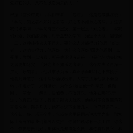
爱好它的人，又不如以它为乐的人。”
根据《雪公讲要》，我们来看。「包注」，这是包咸批注说：
「学问，知之者不如好之者笃，好之者不如乐之者深。」这讲
我们求学问，求学问有三个层次。第一层是「知之者」，就我
们知道、我们能理解，对于圣贤的学问，知道个大概，能理解
一二，这种往往功夫不得力。要什么人才能得力?他得「好之
者」，这功夫得力，他喜好，为什么会喜好?因为他得到一点
受用，尝到一点法喜，可是他还没有证得，但是他的功夫比知
之者更加笃实。「好之者不如乐之者深」，这个功夫又再深一
层到「乐知者」，他以求学为乐，真正学而时习之不亦悦乎，
他尝到味道了，这个法乐涌现出来。人有了法乐他就不会退
转，不退步了，只有进步。为什么?这是他一种享受。像颜
回，一箪食，一瓢饮，居陋巷，不改其乐。他乐在哪?乐于
道，他真正得道了，得道了那功夫就深，他绝对不会退回羡慕
富贵名利，那是凡人，他不会退下来做凡人，他已经是圣人。
这个知、好、乐三个字，包咸在这里是用来说求学之事，那实
际上所有的事我们都可以类推。你譬如说你有一项工作，你这
个工作要想做到好，那你只是知道怎么做，和你喜欢做它，和