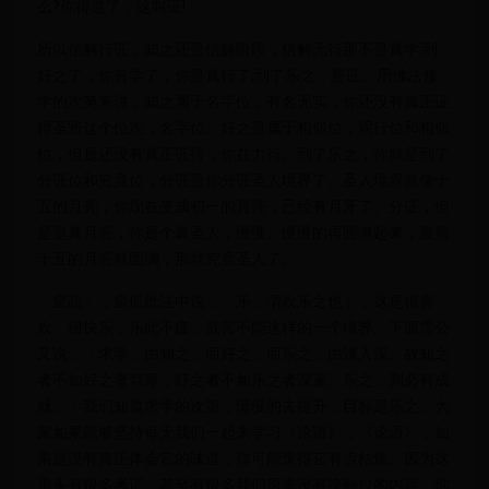
么?你得道了，这叫证!
所以信解行证，知之还是信解阶段，信解无行那不是真学;到
好之了，你有学了，你是真行了;到了乐之，是证。用佛法修
学的次第来讲，知之属于名字位，有名无实，你还没有真正证
得圣贤这个位次，名字位。好之是属于相似位，观行位和相似
位，但是还没有真正证得，你在力行。到了乐之，你就是到了
分证位和究竟位，分证是你分证圣人境界了。圣人境界就像十
五的月亮，你现在变成初一的月亮，已经有月牙了。分证，但
是是真月亮，你是个真圣人，慢慢、慢慢的再圆满起来，最后
十五的月亮就圆满，那就究竟圣人了。
「皇疏」，皇侃批注中说，「乐，谓欢乐之也」，这是很喜
欢、很快乐，乐此不疲，欲罢不能这样的一个境界。下面雪公
又说，「求学，由知之，而好之，而乐之，由浅入深。故知之
者不如好之者笃厚，好之者不如乐之者深邃。乐之，则必有成
就。」我们知道求学的次第，慢慢的去提升，目标是乐之。大
家如果能够坚持每天我们一起来学习《论语》，《论语》，如
果是没有真正体会它的味道，你可能觉得它有点枯燥。因为这
里头有很多考证，甚至有很多我们原来没有接触过的内容，你