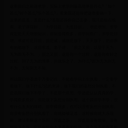
这里我们之前讲求学，实际上求学到最高境界是什么?「知个
甚么?好个甚么?乐个甚么?」看来我还是得把谜底要揭一下。
这求的是道，道是什么?道那还得你自己去参，我只是给点线
索。老子讲得好，「为学日益，为道日损」，增是增加。求学
肯定是天天增加知识，你知道得愈多，你学问愈广，求学是日
增。求道可是日损，损是减，减就是放下，天天放下，把你原
有的都放下，这是求道。老子讲，「损之又损，以至于无为，
无为而无不为。」损之又损，这是你一个过程，这是你在好之
过程。到了无为的境界，你就乐之了。为什么?因为无为则无
不为，无知则无不知。
所以我们学圣道千万要记住，不能在学问上生执着，一定要学
着放下。放下什么?总的来讲，放下我们的妄想分别执着，不
是说我们放下不学了，不是那个意思。学还是认认真真的学，
学得愈多愈好，但是放下妄想分别执着。这个跟你学不学，没
有什么太大的障碍。你学得很多，也可以没有妄想分别执着。
你没有妄想分别执着了，你就能够证道，这时候你就大乐现
前，佛法里称这个乐叫「涅盘之乐」，涅盘是没有烦恼。没有
烦恼这个乐，它是自性中本来具有的性德，这个乐不是跟苦相