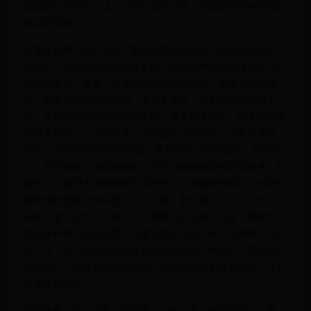
以做这个为享受，这三个层次是不一样，所以做任何的事我们
都以此类推。
只要是好事，我们应该不断提升我们的心境，从知之到好之、
到乐之。譬如说你是个家庭主妇，我怎么样去实践这句话?我
每天做家务、做饭，如果你只知道怎么做饭，但是不喜欢做
饭，那是个很苦恼的事情。天天要面对，家务自己不做没人
做，先生可能又出去外面要工作，男主外女主内。你主内也得
要培养对这个工作的兴趣，光知道怎么做不行，你有兴趣做。
那怎么做?你得要埋头做下去，而且要花心思去钻研，要笃行
之。然后慢慢、慢慢你做着，你可以做饭做出很多花样来，熟
能生巧，做到大家都觉得非常好吃，大家都很赞叹你，你觉得
原来做饭也是一种享受，这乐之者。那你就不会退了，你天天
乐此不疲，这举一个例子说。那我们不论做什么事，都要培养
我们这种对工作的热爱，只要它是正当的工作，是有利于人群
的工作，我们就应该慢慢提升自己的心境，争取从不厌烦提升
到喜欢它，再提升到以此为乐。那当然求学更需要如此，尤其
是学圣贤之道。
我们来看《雪公讲要》里面讲，「知之者，是指求学之人而