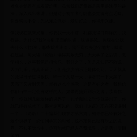
难免会觉得有点艰涩难明。虽然我们尽量都是采用很浅显的讲
法，深入浅出来讲，但是对于初学者可能也会觉得有点乏味。
你要锲而不舍，先从知之做起，最后好之，你得来兴趣。
像我现在就来兴趣，你要我一天不讲，我都觉得口痒痒的，我
得讲。为什么?我体会到里面的味道，味道很浓。你现在让我
去什么卡拉OK，那些我没味道，我不喜欢去那个地方，味道
在这里。每天读《论语》读得其乐无穷，天天学了之后讲，教
学相长，这事我觉得很快乐。我好之了，但是乐知还不敢说，
因为到乐，是真正证了，但是少少的乐还是体会到。天天就真
的觉得日子过得很快，哗一下又是一天，读著书一下天黑了，
天亮了又读到天黑，就有这么个感觉，这是有好之者，我相信
你们当中一定会有这样的人。如果再提升到乐之者，恭喜你
了，你就到孔颜这样的境界了，孔子颜回之乐你就尝到了，你
就已经有成就了，那肯定可以的。我们《论语》现在还没讲到
一半，《论语》二十篇我们现在才第六篇，如果你已经有好之
这个境界了，恐怕到学完的时候，说不定你已经有乐之的境
界。不知不觉当中，你可能就已经入圣贤境界，这是我们所期
望的。