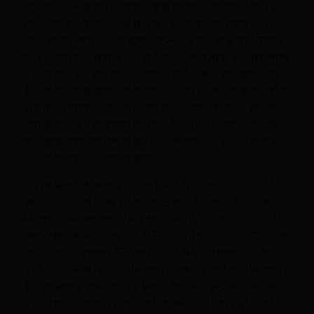
受，你不会再留意了，财色名食睡对你来讲都变得很乏味了，
你会觉得学圣学贤这是最有味道，正所谓「世味哪有法味
浓?」你真正有体会，你这时候绝不会退转。如果你现在觉得
世味还挺好的，有财富了、有美色了，有名有利了、有吃有喝
了，有的玩了，那个挺乐，那你还远之远矣。所以修学没别
的，就是「生处做熟，熟处做生」。我们原来乐的那些，就是
喜欢的、很熟的，现在把它变生疏，先把它变生疏，然后你会
觉得那个乏味。原来觉得乏味的，学《论语》挺乏味的，慢
慢、慢慢你就觉得很有兴趣了，很来劲头了，最后很喜欢了，
这个生处做熟了，那你就成就。
我们再看蕅益大师批注，「知个甚么?好个甚么?乐个甚么?
参。」这话完全是禅门里面祖师在直指人心的点拨，你参了
吗?你悟了吗?知个什么?好个什么?乐个什么?读《论语》跟读
佛经一样，都讲求悟性，不是只读一个知识，学点这些文词术
语，那没用，你绝对不可能有乐之。等什么时候你乐了?你悟
了就乐，学有所得，所以讲求悟性。像夫子教人他是讲求悟性
的，你看他这一句，他不告诉你，知之者、好之者、乐之者这
个之是什么，他没告诉你。蕅益大师在这里提醒我们是知什