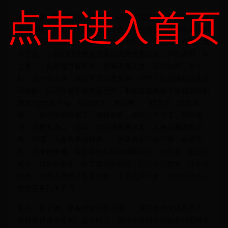
点击进入首页
我们看来《朱子集注》当中有一段这样的说法，他引尹氏，这
是尹彦明，是宋朝程颐的弟子，也是一位大儒。「尹氏曰：知
之者，知有此道也。好之者，好而未得也。乐之者，有所得而
乐之也。」我们刚才把这里头的讯息透露出来，尹氏讲到「知
之者」，这是知道有此道，你有圣贤之道，我们知道，这个
好，这个应该学，所以天天还是来学，尽管可能觉得听起来挺
枯燥的，还是咬着牙根来这里学，不知道在座会不会有这样的
感觉?这已经不错，你知之了。再提升，「好之者，好而未
得」，你已经来兴趣了，你很喜欢，虽然一天下了，班挺累
的，还是来协会一起学，你觉得那是兴趣，人有兴趣他就不
累。所谓「人逢喜事精神爽」，他要喜欢干这个事，他就不
累，本来很疲倦，听听课觉得精神抖擞起来。这好之，但是还
未得，就是你未证，听了道理听明白，但是没入境界，还不是
你的。到你入境界了那是你的，不是孔夫子的，是你自己的，
现在还是孔夫子的。
那么「乐之者，是有所得而乐之也」，真正你就变成孔子了，
你就觉得其乐无穷。这个时候，你对于世间任何染着的那种乐