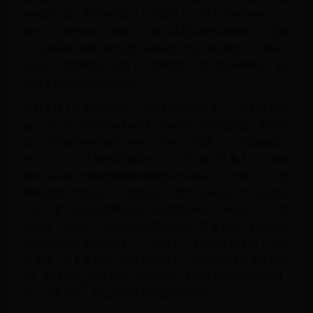
对的那个乐。有苦有乐那个乐不是真乐，到了没有苦相对了，
那个乐是绝对的乐，叫极乐，极乐就是自性性德现前。它是被
什么障碍的?被我们的妄想分别执着，所以我们要放下，要损
之又损，放到最后一切放下，那就是到了无为极乐的状态。所
以这里我们自己好好去修正。
在日常待人处事接物当中，先学着我们不执着，一切都能够随
缘，这个至少我可以做到和谐，执着的人不可能和谐，等你和
谐了你不就自然感觉到一种乐了?到了这境界，又不能够执着
在这个乐上，还要把乐也要放下。一般人放下执着之后，他能
够自得其乐。像颜回他能够居陋巷还自得其乐，不错，这个境
界很难得，也是圣人。但是到这个境界，还要再百尺竿头更进
一步，断了执着还要断分别。分别是把乐与不乐也放下，一切
为众生，无分别，不分别众生是善是恶，平等普度，也不分别
我所做的工作是乐还是苦，一味做去。这时候还有妄想，还有
你要做，你要度众生，把妄想也放下，这时候就是究竟大乐现
前。那是什么?作而无作，无作而作。到这个时候你的乐是极
乐，没有烦恼，那么你的境界就是极乐世界。