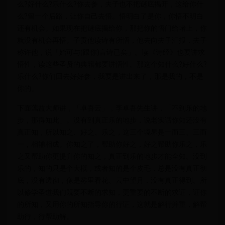
么?好什么?乐什么?你去参，夫子也不把谜底揭开，这给你什
么?留一个后路，让你自己去悟。悟明白了是你，你悟不明白
还有机会。如果现在把谜底揭给你，那把你的悟门给堵上，你
就没有机会再悟。子贡他读诗有所悟，他去向夫子汇报，夫子
称许他，说「始可与(跟你)言诗已矣」。读《诗经》也要讲求
悟性，读这些圣贤的典籍都要讲悟性。那这个知什么?好什么?
乐什么?你们回去好好参，我要是讲出来了，那是我的，不是
你的。
下面蕅益大师讲，「卓吾云」，李卓吾先生讲，「不到乐的地
步，那得知此」。没有到真正乐的地步，说老实话你知还没有
真正知，所以知之、好之、乐之，这三个境界是一而三、三而
一，相辅相成。你知之了，帮助你好之，好之帮助你乐之，乐
之又帮助你更提升你的知之，真正到乐的地步才能全知。没到
乐的，知的只是个大概，或者知的是个皮毛，总是没有真正彻
底，没有透彻，像是雾里看花、云中望月，没有真正得到。所
以修学圣道我们既要不断的求知，更重要的不断的求证，证你
的所知，又用你的所知指导你的行证，这就是解行并重，解帮
助行，行帮助解。