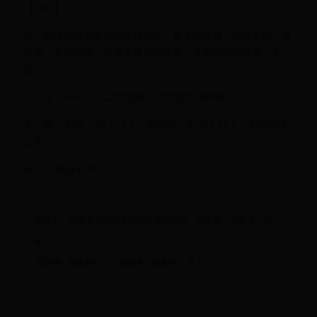
【评析】
孔子在这里没有具体指懂得什么，看来是泛指，包括学问、技
艺等。有句话说：兴趣是最好的导师，大概说的就是这个意
思。
上一篇：子曰：“人之生也直，罔之生也幸而免。”
下一篇：子曰：“中人以上，可以语上也;中人以下，不可以语
上也。”
全 文：论语名句
厉害了，国家发布领导干部简历查询系统，想查谁，就查谁（收
藏）
互联网+ 到底加什么？加故事、加资本、加人