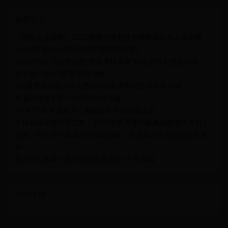
最新发表
《钢铁之尘破晓》2025春季全球竞技大赛暨新版本上线庆典
win11界面怎么变回经典界面教程[多图]
2025年5月10日开启的“快乐美味蛋糕”创意烘焙大挑战活动
多家银行发布“双节”理财攻略
ofo两周年纪念月卡免费吗 ofo两周年纪念月卡多少钱
希腊足球每十年一次的历史性突破
“卡努”拐弯奔去东北？图解台风为何风骚走位
斗转武林灵宠幻影沉默：2025春季灵宠幻影挑战赛盛大开启！
北青：马宁等中国裁判执法世俱杯，状态良好将有望执法世界
杯
我为什么单身？你可能仍然单身的 11 个原因
友情链接