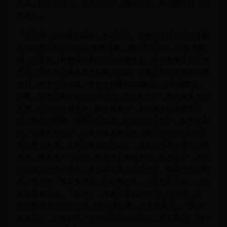
不错，得点利益了、得点受用了，继续努力，再提升就是「乐
之者」。
「乐之者，已知其所以然，是以乐之。」到什么地位上你才真
正知道所以然?你证得了圣贤境界，那你才叫全知，你知道圆
满，对其然、其所以然都已经完全明了了。我们用修学的过程
来讲，这个知之者是属于信解的阶段。你首先相信圣贤学问有
好处，那么你才会学。有什么好处?你得要学，你能理解了，
信解。可是光是知之而不去力行，是有解无行，那没有真正的
受用。必须知了就去做，解了就要行，真向君子的境界去迈
步，然后你慢慢、慢慢功夫得力，你在行的过程中，但是还未
证。你有爱好的心，你喜欢学圣贤之道，因为什么?你学了之
后你变化气质。人家也觉得你变化了，你自己也真正感觉到是
变化，原来是一个小人，现在有点像君子了。完了之后，真正
你证得了君子的境界，那你就是真的快乐无比。像颜子不改其
乐，像孔子「饭疏食饮水，曲肱而枕之，乐亦在其中矣」，吃
的饭菜很清淡，「疏食」，稀粥烂菜;饮的是水，没有茶、没
有饮料;枕的是自己的手，把它曲起来，枕在手臂上，「曲肱
而枕之」，没有枕头，但是这样清淡的生活，乐在其中。为什