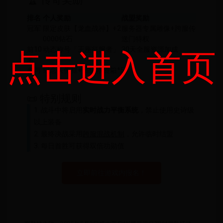
🏆 传奇奖励
排名
个人奖励
战盟奖励
冠军
限定皮肤【龙血战神】+2
服务器专属雕像+跨服传
0000钻石
送门特权
前10
动态称号「王座征服者」
30天全服资源加成
点击进入首页
名
参与
纪念头像框+高级物资箱*5
奖
📜 特别规则
1. 战斗中将启用
实时战力平衡系统
，禁止使用史诗级
以上装备
2. 最终决战采用
跨服混战机制
，允许临时结盟
3. 每日首胜可获得双倍功勋值
立即前往游戏内报名！