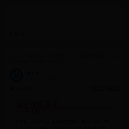
Welcome
HOME
>
活动情报
>
《战争怒吼》2025年度跨服争霸赛：永恒王
座之巅全服巅峰对决庆典活动
admin
2025-05-02 05:03:11
活动情报
9190
274
活动详情说明
⚔️ 活动背景
为庆祝《战争怒吼》全球玩家突破5000万，特于2025
年5月2日-5月9日开启持续七天的史诗级跨服对抗活