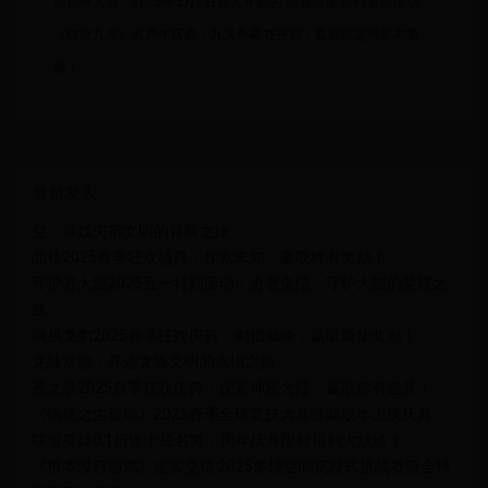
塞勒特大陆：2025年5月2日盛大开启的“星辰远征”限时冒险活动
《破晓九天》五周年庆典：九天争霸赛开启，赢取限定神装与荣
耀！
最新发表
空：寻找失落文明的冒险之旅
晶核2025春季狂欢盛典：探索未知，赢取稀有奖励！
守护者大陆2025五一特别活动：勇者集结，守护大陆的荣耀之
战
网易龙剑2025春季狂欢庆典：剑指巅峰，赢取豪华奖励！
龙脉常歌：寻迹龙族文明的永恒之旅
苍之录2025春季狂欢庆典：探索神秘大陆，赢取稀有道具！
《钢铁之尘破晓》2025春季全球竞技大赛暨新版本上线庆典
联盟英雄0.1折送十星名将，周年庆典限时福利大放送！
《根本没有游戏》虚实交错·2025多维空间沉浸式挑战赛暨全球