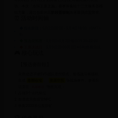
动。本次「永恒王座之巅」赛事将集结十二大服务器精
锐力量，通过创新的
三阶段晋级制
角逐最强战盟荣誉。
⏰ 活动时间轴
◆ 报名阶段：
5月2日00:00 - 5月4日18:00（GMT+
8）
◆ 预选突围赛：
5月5日-5月7日每日19:30-22:00
◆ 王座决战日：
5月9日20:00开启24小时终极混战
🎮 核心玩法
【预选赛阶段】
采用
动态平衡5V5团队竞技
模式，每场战斗将随机
生成
毒圈收缩
、
资源空投
等战场事件。参赛队
伍需在
地图完成：
风暴峡谷
占领3个古代祭坛
击溃敌方指挥官NPC
收集2000单位星陨矿