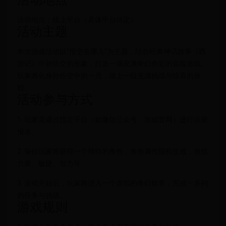
活动地点：线上平台（具体平台待定）
活动主题
本次游戏活动以“悟空去哪儿”为主题，结合经典神话故事《西
游记》中孙悟空的形象，打造一场充满奇幻色彩的冒险游戏。
玩家将化身孙悟空中的一员，踏上一段充满挑战与惊喜的旅
程。
活动参与方式
1. 玩家需通过指定平台（如微信公众号、游戏官网）进行注册
报名。
2. 每位玩家将获得一个独特的角色，角色属性随机生成，包括
力量、敏捷、智力等。
3. 游戏开始后，玩家将进入一个虚拟的奇幻世界，完成一系列
的任务与挑战。
游戏规则