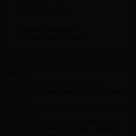
3. 活动最终解释权归主办方所有。
2025年旋风跑车全球竞速挑战赛盛大开启
千秋辞五周年庆典：穿越时空的史诗冒险之旅
最新发表
家园防线2025年5月9日全球守护者集结特别活动
男兵女将：2025全球巅峰争霸赛暨战术对抗狂欢节——荣耀战场
等你征服！
《古剑奇闻录0.05满V神装》2025年五一狂欢盛典，神装免费
领，战力飙升！
《百炼》2025年5月16日开启的全球竞技争霸赛活动
梦幻恋舞2025春季舞动奇迹盛典：炫彩舞步，赢取限量时装！
超级英雄大挑战：拯救城市行动