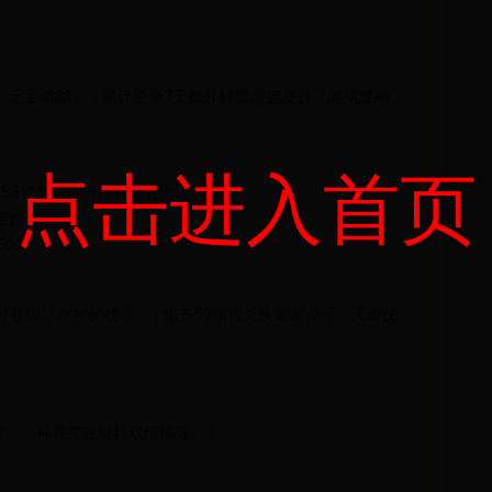
「元宝×888」
，累计登录7天额外解锁
限定皮肤「混沌魔神·
点击进入首页
OSS次数可提升排行榜名次。
宝自选箱」
5000」
可获得
「封神榜残卷」
，集齐50张可兑换
隐藏称号「天命伐
倍」「神将突破材料双倍掉落」！