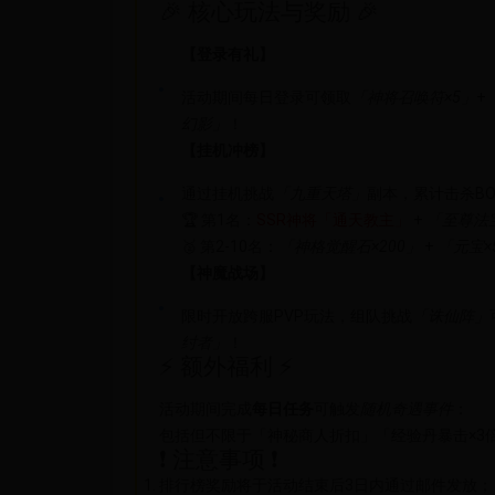
🎉 核心玩法与奖励 🎉
【登录有礼】
活动期间每日登录可领取
「神将召唤符×5」
+
幻影」
！
【挂机冲榜】
通过挂机挑战
「九重天塔」
副本，累计击杀B
🏆 第1名：
SSR神将「通天教主」
+
「至尊法
🥈 第2-10名：
「神格觉醒石×200」
+
「元宝×
【神魔战场】
限时开放跨服PVP玩法，组队挑战
「诛仙阵」
纣者」
！
⚡ 额外福利 ⚡
活动期间完成
每日任务
可触发
随机奇遇事件
：
包括但不限于「神秘商人折扣」「经验丹暴击×3
❗ 注意事项 ❗
排行榜奖励将于活动结束后3日内通过邮件发放；