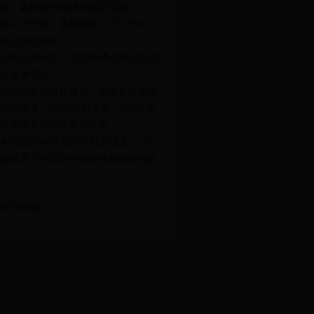
际，赢取稀有翅膀与限定奖励！
策马守天关：英雄集结，守卫天关，
共赴热血传奇!
少前云图计划：2025春季战术演习与
资源争夺战
柴犬店长的可丽饼店：甜蜜冒险之旅
远航保皇：2025启航盛典——跨服争
霸赛暨五周年庆典狂欢季
全民破坏神·终焉纪元狂欢盛宴——跨
服破坏王争霸赛暨创世神装限时挑战
友情链接