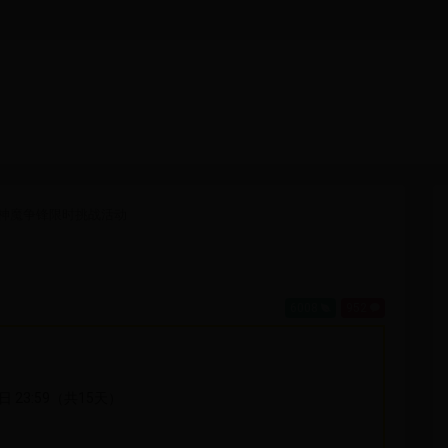
—神魔争锋限时挑战活动
6008
952
6日 23:59（共15天）