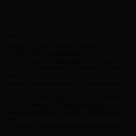
活动
最新发表
怪物之家：奇幻之夜——2025年4月21日特别活动
幻剑梦缘：春季剑侠争霸赛暨稀有装备大放送活动
2025年《霸王别姬》大型跨服争霸赛暨五一狂欢庆典活动
《无限合战》2025破界狂欢季：跨时空阵营对抗赛暨五周年庆
典盛典
御剑仙缘·三界共庆2025春日盛典——九天玄境探秘与仙缘结契
全服狂欢活动
全民红月：2025年5月6日盛大开启的“红月之巅”全球挑战赛
宝莲灯2025春季狂欢节：开启神秘仙境的冒险之旅
舰姬收藏2025春季特别活动：深海舰队大作战与稀有舰姬限时
招募
《星辉传说》2025年星际盛典·跨服星域争霸与传说秘宝限时庆
典活动