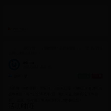
Welcome
HOME
>
游戏下载
>
《钢铁雄狮》全球争霸赛：2025年5月7日开
启的史诗级坦克对决！
admin
2025-05-07 14:41:23
游戏下载
6048
900
亲爱的《钢铁雄狮》玩家们，准备好迎接一场前所未有的坦克
战争盛宴了吗？2025年5月7日，我们将正式启动“全球争霸
赛”，这是一场专属于坦克指挥官们的终极挑战！
活动时间