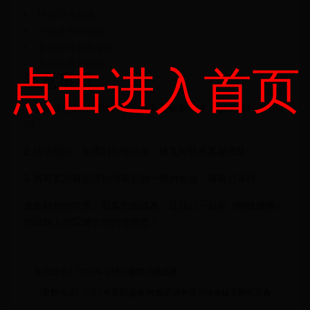
稀有坦克皮肤
大量金币和钻石
专属称号和头像框
高级装备和配件
点击进入首页
注意事项
1. 请确保您的游戏客户端已更新至最新版本，以便顺利参与活
动。
2. 活动期间，如遇到任何问题，请及时联系客服团队。
3. 所有奖励将在活动结束后的一周内发放，请耐心等待。
准备好您的坦克，召集您的战友，让我们一起在《钢铁雄狮》
的战场上书写属于您的传奇吧！
失控进化：2025年全球玩家联动挑战赛
《星辉传说》2025年星际盛典·跨服星域争霸与传说秘宝限时庆典