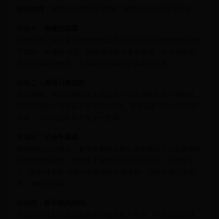
活动时间：
2025年3月28日 00:00 - 2025年4月10日 23:59
活动一：塔楼挑战赛
活动期间，玩家每日首次挑战无尽之塔可获得双倍经验值和金
币奖励。每通关10层，还将获得稀有道具宝箱，内含强化石、
技能书等珍贵物品。更有机会获得限定版英雄皮肤！
活动二：英雄召唤狂欢
活动期间，英雄召唤概率大幅提升！使用召唤券进行召唤时，
SSR英雄的出现率提升至平时的2倍。连续召唤10次必得SSR
英雄，让你的战队实力更上一层楼。
活动三：公会争霸战
集结你的公会成员，参与全新推出的公会争霸战！公会成员共
同挑战特殊副本，根据通关速度和表现获得积分。活动结束
后，积分排名前10的公会将获得丰厚奖励，包括专属公会称
号、稀有资源等。
活动四：新手福利加码
活动期间注册的新玩家将获得超值新手礼包，内含高级英雄、