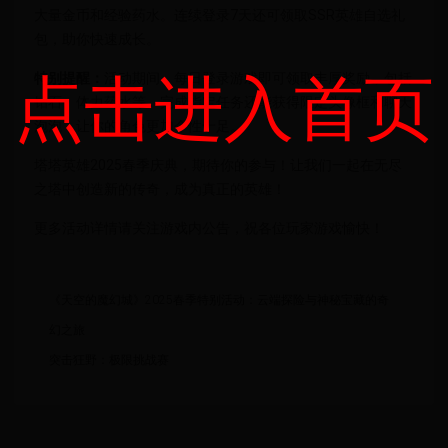
大量金币和经验药水。连续登录7天还可领取SSR英雄自选礼
包，助你快速成长。
点击进入首页
特别提醒：
活动期间，每日登录游戏即可领取丰厚奖励，包括
钻石、体力药水等。完成指定任务还能获得限定头像框和聊天
泡泡，让你的角色更加个性十足。
塔塔英雄2025春季庆典，期待你的参与！让我们一起在无尽
之塔中创造新的传奇，成为真正的英雄！
更多活动详情请关注游戏内公告，祝各位玩家游戏愉快！
《天空的魔幻城》2025春季特别活动：云端探险与神秘宝藏的奇
幻之旅
突击狂野：极限挑战赛