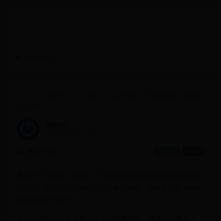
Welcome
HOME
>
赛事资讯
>
连城绝2025春季盛典：跨服争霸赛与稀有道
具大放送
admin
2025-04-26 01:59:50
赛事资讯
9556
475
尊敬的《连城绝》玩家们，我们诚挚邀请您参与2025年4月26
日至5月3日举行的“连城绝2025春季盛典：跨服争霸赛与稀有
道具大放送”活动！
本次活动将为您带来前所未有的游戏体验，具体内容如下：