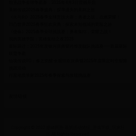
坦克战争全球争霸赛：2025年4月3日震撼开启
圣杯传说2025春季盛典：探寻遗失的圣杯之旅
《火与剑》2025春季全球竞技大赛：勇者之战，点燃荣耀！
凹凸世界2025春季狂欢庆典：探索未知领域的冒险之旅
《使命》2025春季全球挑战赛：勇者集结，荣耀之战！
我的英雄学院：英雄集结之夜2025
星际跃迁：2025年度银河庆典暨跨维度舰队挑战赛——首届星际
联盟争霸
仙境传说RO：春之觉醒·全服狂欢庆典暨2025年度限定时空裂隙
挑战活动
行星地质学家2025年春季探索与发现挑战赛
友情链接
Copyright © 2022 盛肆网游-最新活动情报_游戏下载_玩家社
区 All Rights Reserved.