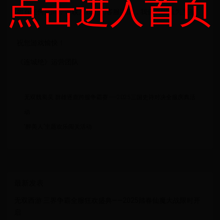
点击进入首页
如有任何疑问，请联系我们的客服团队，我们将竭诚为您服
务。
祝您游戏愉快！
《连城绝》运营团队
无双魏蜀吴·群雄逐鹿跨服争霸赛——2025三国史诗对决全服庆典活
动
“醉美人”主题欢乐闯关活动
最新发表
无双西游·三界争霸全服狂欢盛典——2025踏春仙魔大战限时开
启