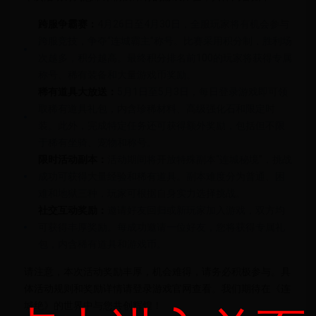
跨服争霸赛：
4月26日至4月30日，全服玩家将有机会参与
跨服竞技，争夺“连城霸主”称号。比赛采用积分制，胜利场
次越多，积分越高。最终积分排名前100的玩家将获得专属
称号、稀有装备和大量游戏币奖励。
稀有道具大放送：
5月1日至5月3日，每日登录游戏即可领
取稀有道具礼包，内含珍稀材料、高级强化石和限定时
装。此外，完成特定任务还可获得额外奖励，包括但不限
于稀有坐骑、宠物和称号。
限时活动副本：
活动期间将开放特殊副本“连城秘境”，挑战
成功可获得大量经验和稀有道具。副本难度分为普通、困
难和地狱三种，玩家可根据自身实力选择挑战。
社交互动奖励：
邀请好友回归或新玩家加入游戏，双方均
可获得丰厚奖励。每成功邀请一位好友，您将获得专属礼
包，内含稀有道具和游戏币。
请注意，本次活动奖励丰厚，机会难得，请务必积极参与。具
体活动规则和奖励详情请登录游戏官网查看。我们期待在《连
城绝》的世界中与您共创辉煌！