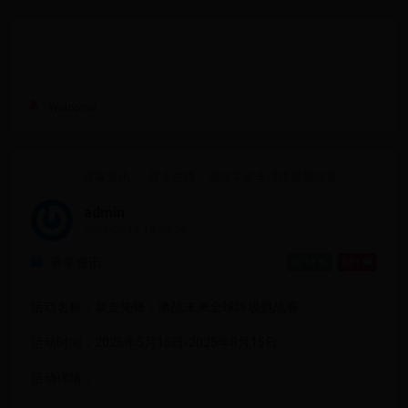
Welcome
HOME
>
赛事资讯
>
暴走先锋：激战未来全球终极挑战赛
admin
2025-05-15 19:44:26
赛事资讯
6218
531
活动名称：暴走先锋：激战未来全球终极挑战赛
活动时间：2025年5月15日-2025年8月15日
活动详情：