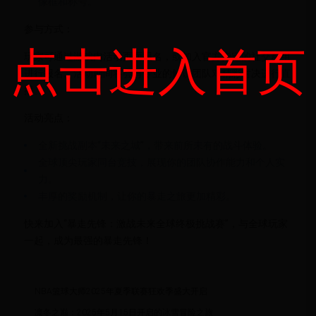
像框和称号。
参与方式：
点击进入首页
玩家可通过游戏内活动页面报名，或加入官方指定的社交群组
进行报名。活动期间将会有专业的解说团队对精彩对决进行直
播。
活动亮点：
全新挑战副本“未来之城”，带来前所未有的战斗体验。
全球顶尖玩家同台竞技，展现你的团队协作能力和个人实
力。
丰厚的奖励机制，让你的暴走之旅更加精彩。
快来加入“暴走先锋：激战未来全球终极挑战赛”，与全球玩家
一起，成为最强的暴走先锋！
NBA篮球大师2025年夏季联赛狂欢季盛大开启
凛冬之巅：2025年5月15日开启的冰雪冒险之旅