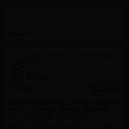
Welcome
HOME
>
赛事资讯
>
秦时明月沧海2025春季庆典：探索神秘海
域，赢取珍稀宝藏！
admin
2025-04-07 09:08:03
赛事资讯
3195
733
亲爱的《秦时明月沧海》玩家们，准备好迎接一场前所未有的
冒险了吗？2025年4月7日，我们将开启一场盛大的春季庆典
活动，带您深入神秘海域，探索未知的宝藏！
活动期间，玩家将有机会参与一系列精彩纷呈的任务和挑战，