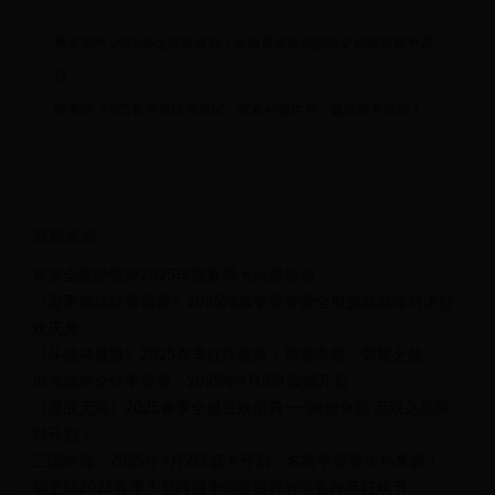
勇者盟约·2025春之试炼盛典：全服勇者集结挑战史诗级跨服争霸
战
聊斋OL 2025春季鬼怪奇遇记：探索神秘世界，赢取稀有奖励！
最新发表
开罗全能经营家2025年度春季大比拼活动
《盟重英雄狂暴雷霆》2025跨服争霸赛暨全服盛典巅峰对决狂
欢庆典
《斗战神魔谱》2025春季狂欢盛典：神魔争霸，荣耀之战
坦克战争全球争霸赛：2025年4月3日震撼开启
《漫战无双》2025春季全服狂欢盛典——跨服争霸·无双之战限
时开启！
三国将魂：2025年4月2日盛大开启，名将争霸赛火热来袭！
剑王朝2025春季大型跨服争霸赛暨稀有装备掉落狂欢节