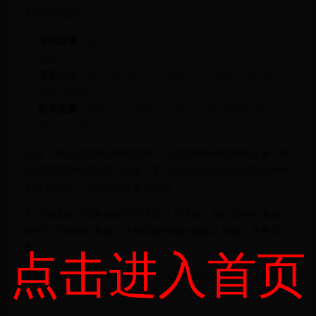
包括但不限于：
海域探索
：解锁新的海域地图，发现隐藏的宝藏和古老的
遗迹。
海盗对决
：与其他玩家组队，挑战强大的海盗首领，赢取
丰厚的战利品。
航海竞赛
：驾驶您的专属船只，参与速度与激情的航海竞
赛，争夺荣誉和奖励。
此外，我们还将推出限时商城，提供各种珍稀道具和装备，帮
助您在探险中更加得心应手。参与活动还有机会获得限定称号
和稀有皮肤，让您的角色更加独特！
为了确保每位玩家都能充分享受这次庆典，我们还特别准备了
新手引导和帮助系统，让新玩家也能快速融入游戏，享受乐
趣。
点击进入首页
不要错过这次难得的机会，加入《秦时明月沧海》的春季庆
典，开启您的海上冒险之旅吧！