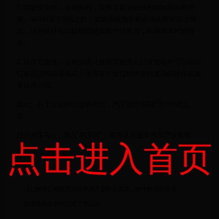
1. 驾驶安全性：在倒车时，车辆需要更细致的控制和判断距
离。将R档置于D档之前，驾驶员在倒车前必须先离开前进状
态，这种设计可以提醒驾驶员集中注意力，确保倒车时的安
全。
2. 操作方便性：这样的设计使得驾驶员在行驶过程中可以轻松
切换前进和后退模式，无需在行驶过程中进行复杂的操作或改
变操作习惯。
因此，基于安全和方便的考虑，汽车设计将R档置于D档之
前。
打开易车App，进入“易车榜”，查看最新最全汽车产业数据
点击进入首页
标签:为什么r档在d档前面
【已解答】网站后台打不开了是什么原因，给个解决的办法
路由器网关密码忘记了怎么办.