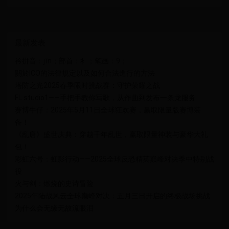
最新发表
衿拼音：jīn；部首：衤；笔画：9；
關於ICO的法律規定以及如何合法進行的方法
塔防之光2025春季限时挑战赛：守护荣耀之战
FL studio1——手把手教你写歌，从作曲到发布一条龙服务
赛博牛仔：2025年5月11日全球狂欢赛，赢取限量版赛博装
备！
《乱唐》盛世庆典：穿越千年乱世，赢取限量神装与豪华大礼
包！
彩虹六号：虹影行动——2025全球反恐精英巅峰对决季中特别战
役
火与剑：燃烧的史诗冒险
2025年陆战风云全球巅峰对决：五月三日开启的终极战场挑战
为什么会无缘无故流眼泪