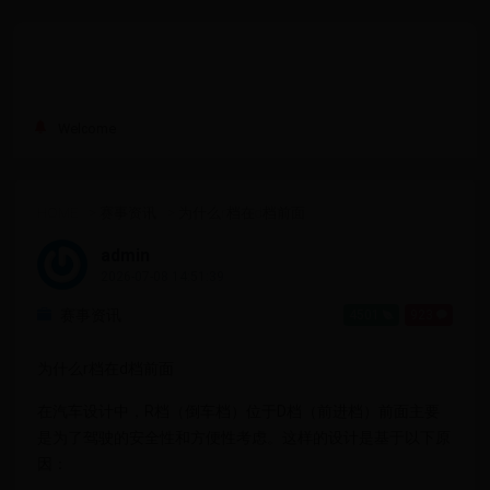
Welcome
HOME
>
赛事资讯
>
为什么r档在d档前面
admin
2026-07-08 14:51:39
赛事资讯
4501
923
为什么r档在d档前面
在汽车设计中，R档（倒车档）位于D档（前进档）前面主要
是为了驾驶的安全性和方便性考虑。这样的设计是基于以下原
因：