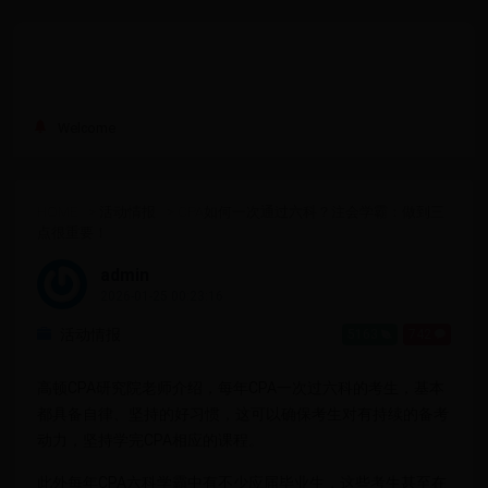
Welcome
HOME
>
活动情报
>
CPA如何一次通过六科？注会学霸：做到三
点很重要！
admin
2026-01-25 00:23:16
活动情报
5163
742
高顿CPA研究院老师介绍，每年CPA一次过六科的考生，基本
都具备自律、坚持的好习惯，这可以确保考生对有持续的备考
动力，坚持学完CPA相应的课程。
此外每年CPA六科学霸中有不少应届毕业生，这些考生甚至在