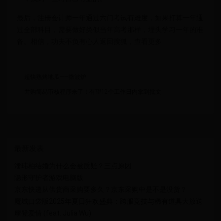
最后，注册会计师一年通过六门考试有难度，如果打算一年通
过全部科目，需要做好类似当年高考那样，埋头学习一年的准
备。相信，功夫不负有心人返回搜狐，查看更多
超快熟烤地瓜——微波炉
并购简易审核程序来了！有望12个工作日内拿到批文
最新发表
潘玮柏结婚为什么会被质疑？三点原因
隐形守护者游戏电脑版
京东快递从供货商采购要多久？京东采购中是不是没货？
魔域口袋版2025年夏日狂欢盛典：跨服竞技与稀有道具大放送
摩登爱情 (feat. Julia Wu)