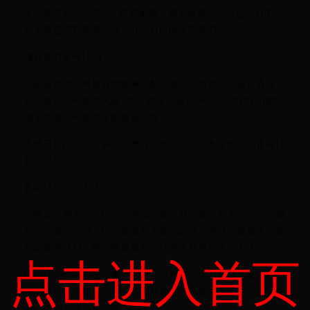
大一就开始学习CPA，提前备考，网上所谓几个月过六科的，
基本都是提前备考，然后几个月时间集中复习。
做好复习备考计划
注册会计师六科教材就很厚，配上辅导资料及习题册、真题
卷，着实比一般考试要“厚实”很多，自学一次过六科的可能性
微乎其微，一般考生都是通过报班学习。
当然只是报班还不够，还要针对自己时间，制定相应的备考计
划，比如：
各科找对学习方法
注册会计师专业阶段六门考试，各个科目学习时方法不同，要
想一次通过六门，除了要做到上述的自律、坚持、提早学习及
制定备考计划，更需要掌握和总结各个科目的学习方法。
点击进入首页
找到好的学习方法，事半功倍，没有好的学习方法，事倍功
半；考生们可以自己总结，当然最好是从前面考生总结的方法
中，找到一些对自己有益的。